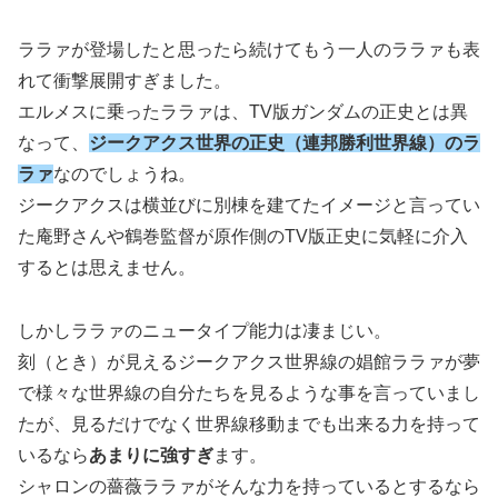
ララァが登場したと思ったら続けてもう一人のララァも表
れて衝撃展開すぎました。
エルメスに乗ったララァは、TV版ガンダムの正史とは異
なって、
ジークアクス世界の正史（連邦勝利世界線）のラ
ラァ
なのでしょうね。
ジークアクスは横並びに別棟を建てたイメージと言ってい
た庵野さんや鶴巻監督が原作側のTV版正史に気軽に介入
するとは思えません。
しかしララァのニュータイプ能力は凄まじい。
刻（とき）が見えるジークアクス世界線の娼館ララァが夢
で様々な世界線の自分たちを見るような事を言っていまし
たが、見るだけでなく世界線移動までも出来る力を持って
いるなら
あまりに強すぎ
ます。
シャロンの薔薇ララァがそんな力を持っているとするなら