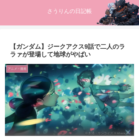
さうりんの日記帳
【ガンダム】ジークアクス9話で二人のラ
ラァが登場して地球がやばい
アニメ・漫画
© 創通・サンライズ © khara, inc.