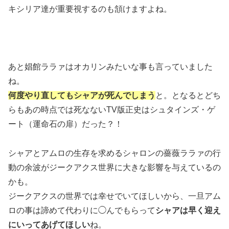
キシリア達が重要視するのも頷けますよね。
あと娼館ララァはオカリンみたいな事も言っていました
ね。
何度やり直してもシャアが死んでしまう
と。となるとどち
らもあの時点では死なないTV版正史はシュタインズ・ゲ
ート（運命石の扉）だった？！
シャアとアムロの生存を求めるシャロンの薔薇ララァの行
動の余波がジークアクス世界に大きな影響を与えているの
かも。
ジークアクスの世界では幸せでいてほしいから、一旦アム
ロの事は諦めて代わりに◯んでもらって
シャアは早く迎え
にいってあげてほしい
ね。