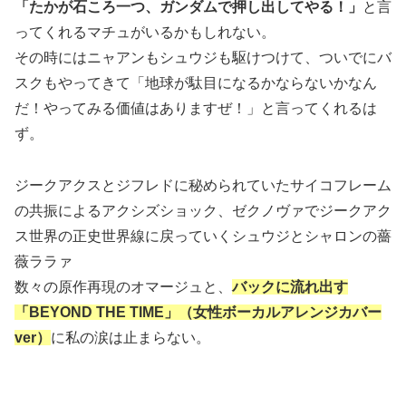
「たかが石ころ一つ、ガンダムで押し出してやる！」
と言
ってくれるマチュがいるかもしれない。
その時にはニャアンもシュウジも駆けつけて、ついでにバ
スクもやってきて「地球が駄目になるかならないかなん
だ！やってみる価値はありますぜ！」と言ってくれるは
ず。
ジークアクスとジフレドに秘められていたサイコフレーム
の共振によるアクシズショック、ゼクノヴァでジークアク
ス世界の正史世界線に戻っていくシュウジとシャロンの薔
薇ララァ
数々の原作再現のオマージュと、
バックに流れ出す
「BEYOND THE TIME」（女性ボーカルアレンジカバー
ver）
に私の涙は止まらない。