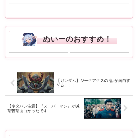
ぬいーのおすすめ！
ニベアUV ディープ プロテクト & ケ
Amazon | TAMASHII NATIONS
ア ジェル 80g SPF50+ / PA++++ 〈
CHANGEARTS ドラゴンボール ホイ
予防美容(日やけによるシミ・そばか
ポイカプセルNo.9 ブルマのバイク 約
すを防ぐ)ができる美容ケアUV 〉 : ビ
110mm ABS&PVC製 塗装済み可動フ
Amazon
Amazon
ューティー
ィギュア | フィギュア・ドール 通販
【ガンダム】ジークアクスの7話が面白す
ぎる！！！
【ネタバレ注意】『スーパーマン』が滅
茶苦茶面白かったです