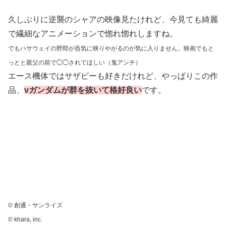
久しぶりに逆襲のシャアの映像見たけれど、今見ても綺麗
で繊細なアニメーションで惚れ惚れしますね。
でもハサウェイの野郎が呑気に映りやがるのが気に入りません。映画でもと
っとと親父の前で◯◯されてほしい（鬼アンチ）
エース機体ではサザビーも好きだけれど、やっぱりこの作
品、
νガンダムが群を抜いて格好良い
です。
© 創通・サンライズ
© khara, inc.