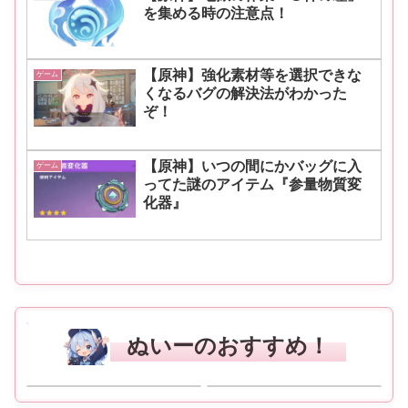
を集める時の注意点！
【原神】強化素材等を選択できな
ゲーム
くなるバグの解決法がわかった
ぞ！
【原神】いつの間にかバッグに入
ゲーム
ってた謎のアイテム『参量物質変
化器』
ぬいーのおすすめ！
ニベアUV ディープ プロテクト & ケ
Amazon | TAMASHII NATIONS
ア ジェル 80g SPF50+ / PA++++ 〈
CHANGEARTS ドラゴンボール ホイ
予防美容(日やけによるシミ・そばか
ポイカプセルNo.9 ブルマのバイク 約
すを防ぐ)ができる美容ケアUV 〉 : ビ
110mm ABS&PVC製 塗装済み可動フ
Amazon
Amazon