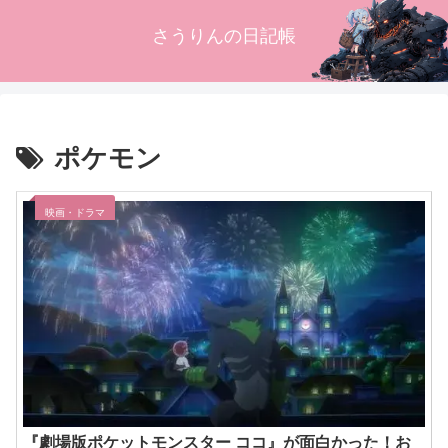
さうりんの日記帳
ポケモン
映画・ドラマ
『劇場版ポケットモンスター ココ』が面白かった！お