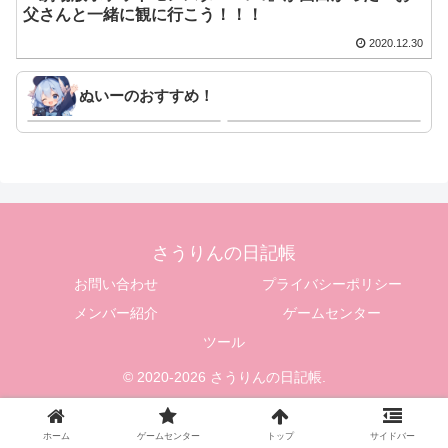
父さんと一緒に観に行こう！！！
2020.12.30
ぬいーのおすすめ！
ニベアUV ディープ プロテクト & ケア
Amazon | TAMASHII NATIONS
ジェル 80g SPF50+ / PA++++ 〈 予防
CHANGEARTS ドラゴンボール ホイ
美容(日やけによるシミ・そばかすを防
ポイカプセルNo.9 ブルマのバイク 約
ぐ)ができる美容ケアUV 〉 : ビューテ
110mm ABS&PVC製 塗装済み可動フ
Amazon
Amazon
ィー
ィギュア | フィギュア・ドール 通販
さうりんの日記帳
お問い合わせ
プライバシーポリシー
メンバー紹介
ゲームセンター
ツール
© 2020-2026 さうりんの日記帳.
ホーム
ゲームセンター
トップ
サイドバー