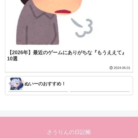
【2026年】最近のゲームにありがちな『もうええて』
10選
2024.06.01
ぬいーのおすすめ！
ニベアUV ディープ プロテクト & ケア
Amazon | TAMASHII NATIONS
ジェル 80g SPF50+ / PA++++ 〈 予防
CHANGEARTS ドラゴンボール ホイ
美容(日やけによるシミ・そばかすを防
ポイカプセルNo.9 ブルマのバイク 約
ぐ)ができる美容ケアUV 〉 : ビューテ
110mm ABS&PVC製 塗装済み可動フ
Amazon
Amazon
ィー
ィギュア | フィギュア・ドール 通販
さうりんの日記帳